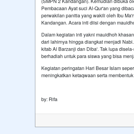
(SMPN 2 Kandangan). Kemudian dibuka oleh
Pembacaan Ayat suci Al-Qur'an yang dibaca
perwakilan panitia yang wakili oleh Ibu Ma
Kandangan. Acara inti diisi dengan mauidh
Dalam kegiatan inti yakni mauidhoh khasa
dari lahirnya hingga diangkat menjadi Nabi
kitab Al Barzanji dan Diba'. Tak lupa dise
berhadiah untuk para siswa yang bisa men
Kegiatan peringatan Hari Besar Islam seper
meningkatkan ketaqwaan serta membentuk m
by: Rifa