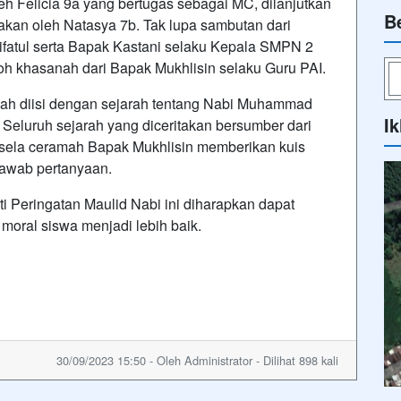
 Felicia 9a yang bertugas sebagai MC, dilanjutkan
B
kan oleh Natasya 7b. Tak lupa sambutan dari
'rifatul serta Bapak Kastani selaku Kepala SMPN 2
oh khasanah dari Bapak Mukhlisin selaku Guru PAI.
nah diisi dengan sejarah tentang Nabi Muhammad
Ik
. Seluruh sejarah yang diceritakan bersumber dari
la-sela ceramah Bapak Mukhlisin memberikan kuis
jawab pertanyaan.
ti Peringatan Maulid Nabi ini diharapkan dapat
oral siswa menjadi lebih baik.
30/09/2023 15:50 - Oleh Administrator - Dilihat 898 kali