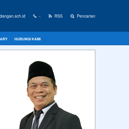
angan.sch.id
-
RSS
Pencarian
RARY
HUBUNGI KAMI